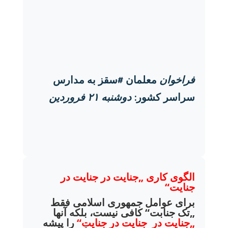
فراخوان
معلمان #سقز به مدارس
سراسر کشور:
دوشنبه ۲۱ فروردین
الگوی کاری „جنایت در جنایت در
جنایت“
برای عوامل جمهوری اسلامی فقط
„تک جنابت“ کافی نیست، بلکه آنها
„جنایت در جنایت در جنایت“
را پیشه