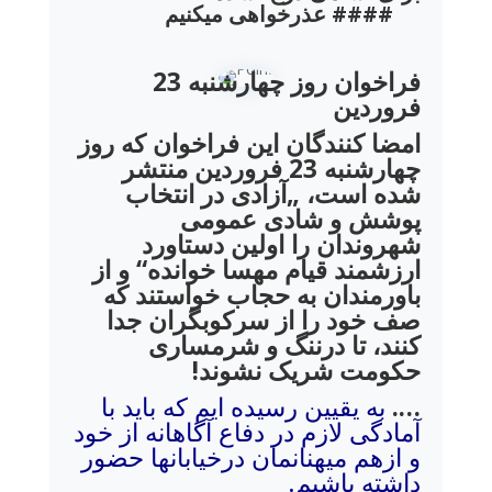
عذرخواهی میکنیم ####
فراخوان روز چهارشنبه
23
فروردین
امضا کنندگان این فراخوان که روز
چهارشنبه
23
فروردین
منتشر
شده است
،
„آزادی در انتخاب
پوشش و شادی عمومی
شهروندان را اولین دستاورد
ارزشمند قیام مهسا خوانده“ و از
باورمندان به حجاب خواستند که
صف خود را از سرکوبگران جدا
کنند
،
تا درننگ و شرمساری
حکومت شریک نشوند
!
….
به یقیین رسیده ایم که باید با
آمادگی لازم در دفاع آگاهانه از خود
و ازهم میهنانمان درخیابانها حضور
داشته باشیم.