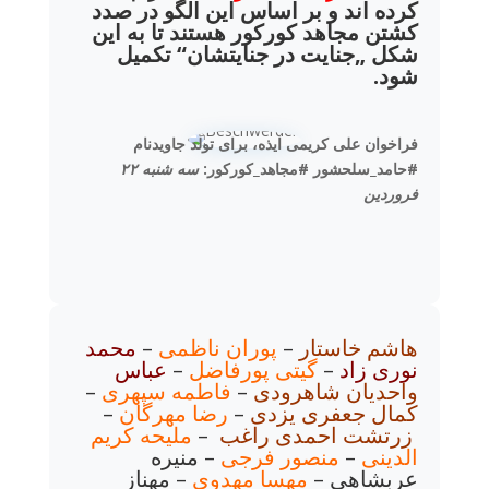
کرده اند و بر اساس این الگو در صدد
کشتن مجاهد کورکور هستند تا به این
شکل „جنایت در جنایتشان“ تکمیل
شود.
فراخوان علی کریمی ایذه، برای تولد جاویدنام
#حامد_سلحشور #مجاهد_کورکور:
سه شنبه ۲۲
فروردین
هاشم خاستار
–
پوران ناظمی
–
محمد
نوری زاد
–
گیتی پورفاضل
–
عباس
واحدیان شاهرودی
–
فاطمه سپهری
–
کمال جعفری یزدی
–
رضا مهرگان
–
زرتشت احمدی راغب
–
ملیحه کریم
الدینی
–
منصور فرجی
– منیره
عربشاهی –
مهسا مهدوی
– مهناز