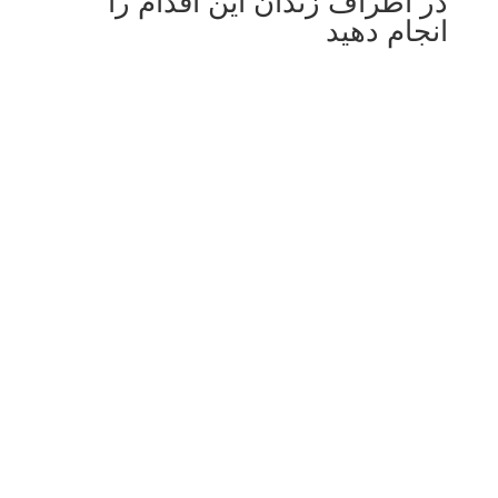
در اطراف زندان این اقدام را
انجام دهید
Diese Bilder sind nur ein kleiner Ausschnitt aus
den Hunderttausenden getöteter Menschen im