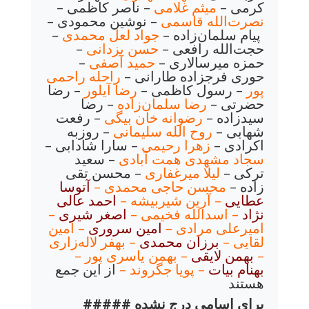
کرمی –
میثم غلامی
– ناصر کاظمی –
نصرت‌الله قاسمی
– نوشین محمودی –
پیام سلمان‌زاده –
جواد لعل محمدی
–
حجت‌الله رافعی –
حسن یزدانی
–
حمزه میرسالاری –
حمید آصفی
–
حوری فرجزاده طارانی –
راحله راحمی
پور
– رسول کاظمی –
رضا آیلور
– رضا
حضرتی –
رضا سلمان‌زاده
– رضا
سیدزاده –
رضوانه خان بیگی
– رفعت
شهابی –
روح الله سلیمانی
– روزبه
اکرادی –
زهرا رحیمی
– سارا شادابی –
سجاد مشهدی همت آبادی
– سعید
ترکی –
لیلا میرغفاری
– محسن تقی
زاده –
محسن حاجی محمدی –
آتوسا
عطایی
– آرین شیربیشه –
احمد عالی
نژاد
– اسدالله فخیمی –
اصغر شیری
–
امیرعلی مرادی –
امین سروری
– امین
لقایی –
برزان محمدی
– بهفر لاله‌زاری
–
بهمن لایقی
– بهمن یاسری پور –
بهنام بیات
– پویا جگروند –
از این جمع
هستند
##### برای اسامی درج نشده