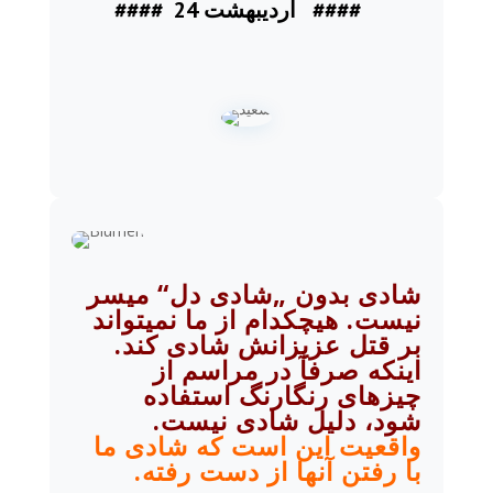
#### 24 اردیبهشت ####
شادی
بدون „شادی دل“ میسر
نیست. هیچکدام از ما نمیتواند
بر قتل عزیزانش شادی کند.
اینکه صرفآ در مراسم از
چیزهای رنگارنگ استفاده
شود
،
دلیل شادی نیست.
واقعیت این است که شادی ما
با رفتن آنها از دست رفته.