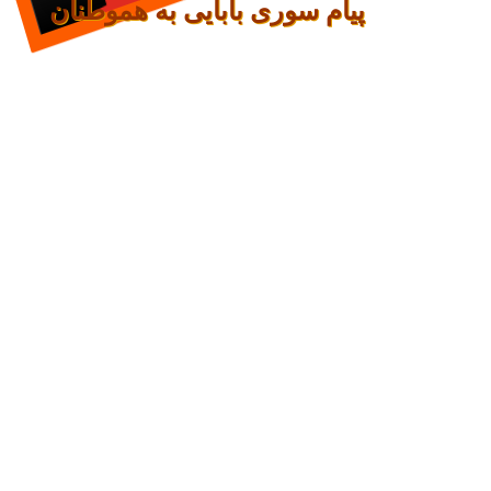
پیام سوری بابایی به هموطنان
چند جمله از نیچه برای
افرادی که هنوز
مردد
هستند:
وقتی که مردمی از روی حقارت و
بدبختی خودخواهانه هلاک میشوند، یعنی
از هم میپاشند و دیگر مردمی نباشند،
شاید به جای آن
،
نظام های خودخواهان
فردی و یا برادری به منظور استثمار و
غارت بقیه در صحنه ظاهر شوند.
از خودت بپرس،
دنیا برای چیست؟
انسانیت برای چیست؟
تو برای چه
هستی؟
و اگر جوابی نداری سعی کن