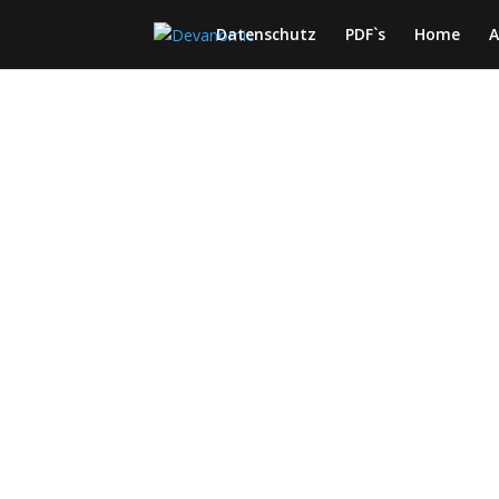
Datenschutz
PDF`s
Home
A
Um m
schic