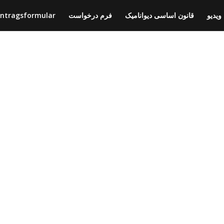
ntragsformular
فرم درخواست
قانون اساسی دیوانامیک
ویدیو
YPP!
itzureden oder Mitgieldzuwer
k uns eine Nachricht.