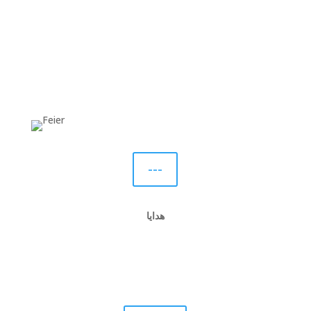
مدیریت حوضه
تماس
---
هدایا
فرم متقاضی