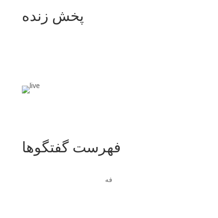
پخش زنده
پخش زنده
فهرست گفتگوها
فه
زمان و موضوع