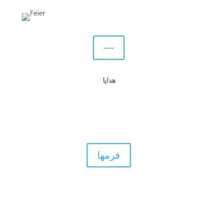
---
هدایا
فرم متقاضی
فرمها
کنابخانه